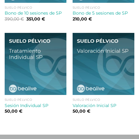
SUELO PÉLVICO
SUELO PÉLVICO
Bono de 10 sesiones de SP
Bono de 5 sesiones de SP
El
El
390,00
€
351,00
€
210,00
€
precio
precio
original
actual
era:
es:
390,00 €.
351,00 €.
SUELO PÉLVICO
SUELO PÉLVICO
Sesión Individual SP
Valoración Inicial SP
50,00
€
50,00
€